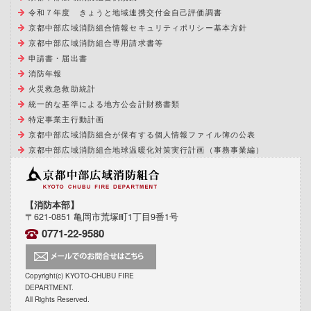
令和７年度 きょうと地域連携交付金自己評価調書
京都中部広域消防組合情報セキュリティポリシー基本方針
京都中部広域消防組合専用請求書等
申請書・届出書
消防年報
火災救急救助統計
統一的な基準による地方公会計財務書類
特定事業主行動計画
京都中部広域消防組合が保有する個人情報ファイル簿の公表
京都中部広域消防組合地球温暖化対策実行計画（事務事業編）
【消防本部】
〒621-0851 亀岡市荒塚町1丁目9番1号
0771-22-9580
Copyright(c) KYOTO-CHUBU FIRE
DEPARTMENT.
All Rights Reserved.