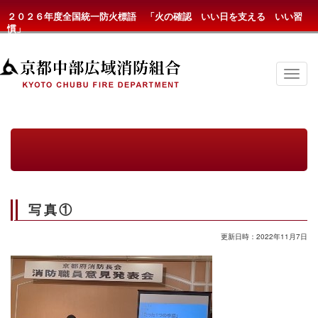
２０２６年度全国統一防火標語 「火の確認 いい日を支える いい習
慣」
京
都
中
部
広
域
消
防
組
合
の
写真①
メ
ニ
ュ
更新日時：2022年11月7日
ー