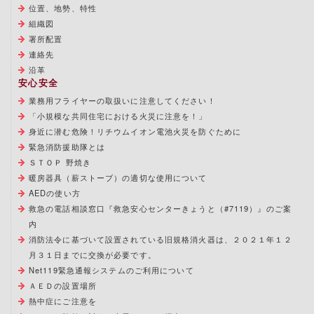
位置、地勢、特性
組織図
署所配置
連絡先
沿革
安心安全
業務用フライヤーの取扱いに注意してください！
「小規模な共同住宅における火災に注意を！」
身近に潜む危険！リチウムイオン電池火災を防ぐために
緊急消防援助隊とは
ＳＴＯＰ 野焼き
暖房器具（薪ストーブ）の適切な使用について
AEDの使い方
救急の電話相談窓口『救急安心センターきょうと（#7119）』のご案
内
消防法令に基づいて設置されている旧規格消火器は、２０２１年１２
月３１日までに交換が必要です。
Net119緊急通報システムのご利用について
ＡＥＤの設置場所
熱中症にご注意を