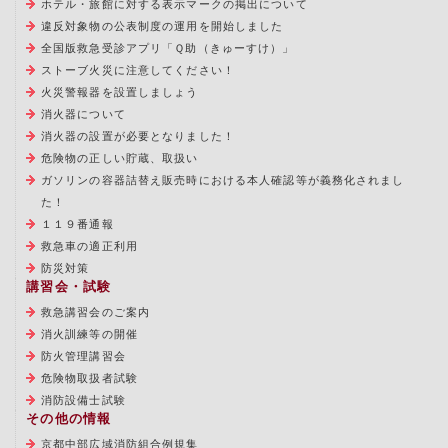
ホテル・旅館に対する表示マークの掲出について
違反対象物の公表制度の運用を開始しました
全国版救急受診アプリ「Ｑ助（きゅーすけ）」
ストーブ火災に注意してください！
火災警報器を設置しましょう
消火器について
消火器の設置が必要となりました！
危険物の正しい貯蔵、取扱い
ガソリンの容器詰替え販売時における本人確認等が義務化されまし
た！
１１９番通報
救急車の適正利用
防災対策
講習会・試験
救急講習会のご案内
消火訓練等の開催
防火管理講習会
危険物取扱者試験
消防設備士試験
その他の情報
京都中部広域消防組合例規集