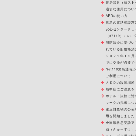
暖房器具（薪スト
適切な使用につい
AEDの使い方
救急の電話相談窓
安心センターきょ
（#7119）』のご
消防法令に基づい
れている旧規格消
２０２１年１２月
でに交換が必要で
Net119緊急通
ご利用について
ＡＥＤの設置場所
熱中症にご注意を
ホテル・旅館に対
マークの掲出につ
違反対象物の公表
用を開始しました
全国版救急受診ア
助（きゅーすけ）
ストーブ火災に注