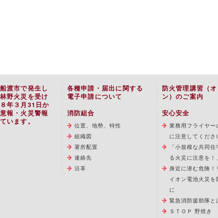
船渡市で発生し
各種申請・届出に関する
防火管理講習（オ
林野火災を受け
電子申請について
ン）のご案内
８年３月31日か
意報・火災警報
消防組合
安心安全
ています。
位置、地勢、特性
業務用フライヤー
組織図
に注意してくださ
署所配置
「小規模な共同住
連絡先
る火災に注意を！
沿革
身近に潜む危険！
イオン電池火災を
に
緊急消防援助隊と
ＳＴＯＰ 野焼き