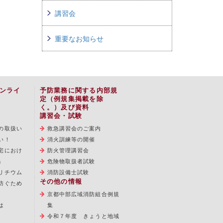
講習会
重要なお知らせ
ンライ
予防業務に関する内部規
定（例規集掲載を除
く。）及び資料
講習会・試験
の取扱い
救急講習会のご案内
い！
消火訓練等の開催
宅におけ
防火管理講習会
」
危険物取扱者試験
リチウム
消防設備士試験
その他の情報
防ぐため
京都中部広域消防組合例規
は
集
令和７年度 きょうと地域