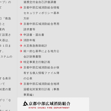
ーブ）の
連携交付金自己評価調書
て
京都中部広域消防組合情報
セキュリティポリシー基本
口『救急
方針
うと
京都中部広域消防組合専用
案内
請求書等
て設置さ
申請書・届出書
火器は、
消防年報
３１日ま
火災救急救助統計
す。
統一的な基準による地方公
報システムの
会計財務書類
特定事業主行動計画
京都中部広域消防組合が保
有する個人情報ファイル簿
する表示
の公表
いて
京都中部広域消防組合地球
制度の運
温暖化対策実行計画（事務
事業編）
プリ「Ｑ
」
意してく