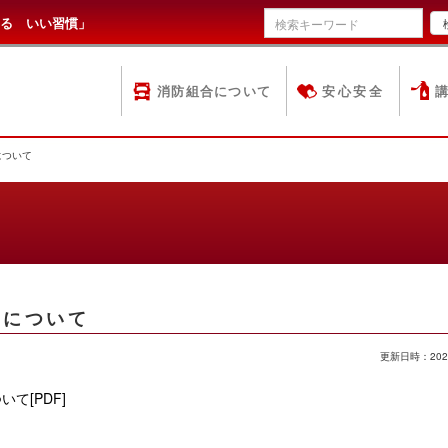
る いい習慣」
消防組合について
安心安全
について
施について
更新日時：202
て[PDF]