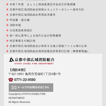
令和７年度 きょうと地域連携交付金自己評価調書
京都中部広域消防組合情報セキュリティポリシー基本方針
京都中部広域消防組合専用請求書等
申請書・届出書
消防年報
火災救急救助統計
統一的な基準による地方公会計財務書類
特定事業主行動計画
京都中部広域消防組合が保有する個人情報ファイル簿の公表
京都中部広域消防組合地球温暖化対策実行計画（事務事業編）
【消防本部】
〒621-0851 亀岡市荒塚町1丁目9番1号
0771-22-9580
Copyright(c) KYOTO-CHUBU FIRE
DEPARTMENT.
All Rights Reserved.