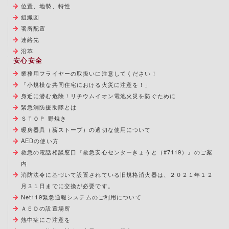
位置、地勢、特性
組織図
署所配置
連絡先
沿革
安心安全
業務用フライヤーの取扱いに注意してください！
「小規模な共同住宅における火災に注意を！」
身近に潜む危険！リチウムイオン電池火災を防ぐために
緊急消防援助隊とは
ＳＴＯＰ 野焼き
暖房器具（薪ストーブ）の適切な使用について
AEDの使い方
救急の電話相談窓口『救急安心センターきょうと（#7119）』のご案
内
消防法令に基づいて設置されている旧規格消火器は、２０２１年１２
月３１日までに交換が必要です。
Net119緊急通報システムのご利用について
ＡＥＤの設置場所
熱中症にご注意を