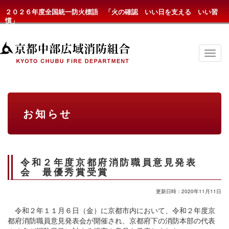
２０２６年度全国統一防火標語 「火の確認 いい日を支える いい習
慣」
京
都
中
部
広
域
消
お知らせ
防
組
合
の
メ
ニ
令和２年度京都府消防職員意見発表
ュ
会 最優秀賞受賞
ー
更新日時：2020年11月11日
令和２年１１月６日（金）に京都市内において、令和２年度京
都府消防職員意見発表会が開催され、京都府下の消防本部の代表