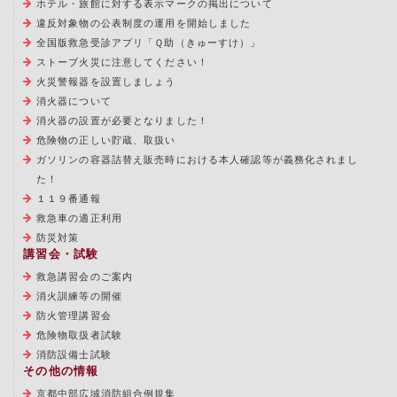
ホテル・旅館に対する表示マークの掲出について
違反対象物の公表制度の運用を開始しました
全国版救急受診アプリ「Ｑ助（きゅーすけ）」
ストーブ火災に注意してください！
火災警報器を設置しましょう
消火器について
消火器の設置が必要となりました！
危険物の正しい貯蔵、取扱い
ガソリンの容器詰替え販売時における本人確認等が義務化されまし
た！
１１９番通報
救急車の適正利用
防災対策
講習会・試験
救急講習会のご案内
消火訓練等の開催
防火管理講習会
危険物取扱者試験
消防設備士試験
その他の情報
京都中部広域消防組合例規集