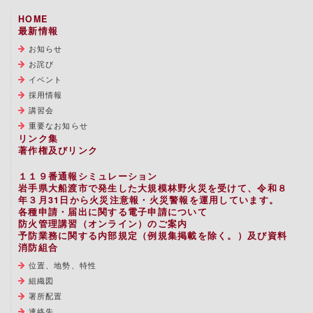
HOME
最新情報
お知らせ
お詫び
イベント
採用情報
講習会
重要なお知らせ
リンク集
著作権及びリンク
１１９番通報シミュレーション
岩手県大船渡市で発生した大規模林野火災を受けて、令和８
年３月31日から火災注意報・火災警報を運用しています。
各種申請・届出に関する電子申請について
防火管理講習（オンライン）のご案内
予防業務に関する内部規定（例規集掲載を除く。）及び資料
消防組合
位置、地勢、特性
組織図
署所配置
連絡先