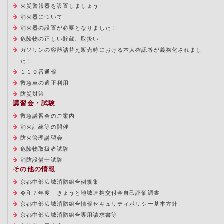
火災警報器を設置しましょう
消火器について
消火器の設置が必要となりました！
危険物の正しい貯蔵、取扱い
ガソリンの容器詰替え販売時における本人確認等が義務化されまし
た！
１１９番通報
救急車の適正利用
防災対策
講習会・試験
救急講習会のご案内
消火訓練等の開催
防火管理講習会
危険物取扱者試験
消防設備士試験
その他の情報
京都中部広域消防組合例規集
令和７年度 きょうと地域連携交付金自己評価調書
京都中部広域消防組合情報セキュリティポリシー基本方針
京都中部広域消防組合専用請求書等