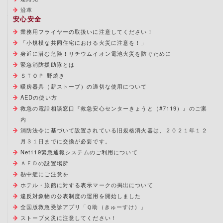
沿革
安心安全
業務用フライヤーの取扱いに注意してください！
「小規模な共同住宅における火災に注意を！」
身近に潜む危険！リチウムイオン電池火災を防ぐために
緊急消防援助隊とは
ＳＴＯＰ 野焼き
暖房器具（薪ストーブ）の適切な使用について
AEDの使い方
救急の電話相談窓口『救急安心センターきょうと（#7119）』のご案
内
消防法令に基づいて設置されている旧規格消火器は、２０２１年１２
月３１日までに交換が必要です。
Net119緊急通報システムのご利用について
ＡＥＤの設置場所
熱中症にご注意を
ホテル・旅館に対する表示マークの掲出について
違反対象物の公表制度の運用を開始しました
全国版救急受診アプリ「Ｑ助（きゅーすけ）」
ストーブ火災に注意してください！