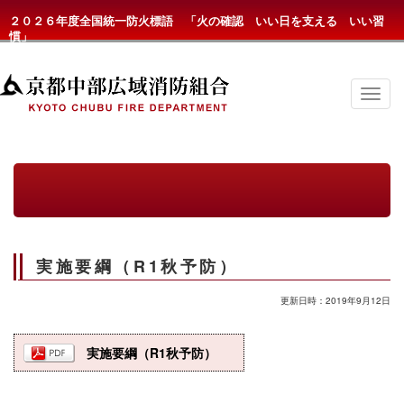
２０２６年度全国統一防火標語 「火の確認 いい日を支える いい習
慣」
京
都
中
部
広
域
消
防
組
合
の
実施要綱（R1秋予防）
メ
ニ
ュ
更新日時：2019年9月12日
ー
実施要綱（R1秋予防）