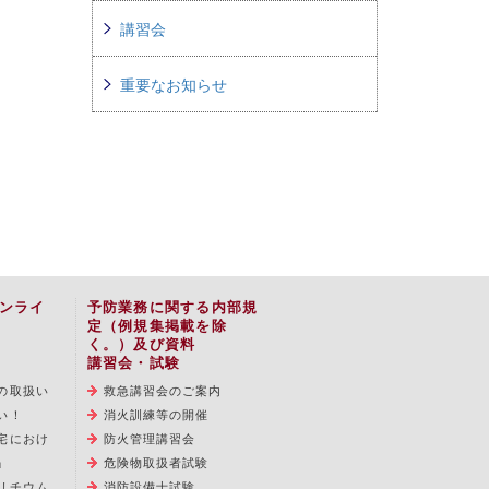
講習会
重要なお知らせ
ンライ
予防業務に関する内部規
定（例規集掲載を除
く。）及び資料
講習会・試験
の取扱い
救急講習会のご案内
い！
消火訓練等の開催
宅におけ
防火管理講習会
」
危険物取扱者試験
リチウム
消防設備士試験