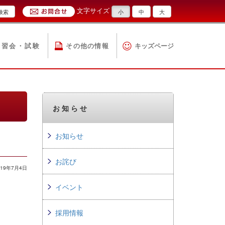
文字サイズ
検索
小
中
大
講習会・試験
その他の情報
キッズページ
お知らせ
お知らせ
お詫び
19年7月4日
イベント
採用情報