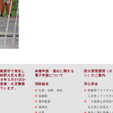
船渡市で発生し
各種申請・届出に関する
防火管理講習（オ
林野火災を受け
電子申請について
ン）のご案内
８年３月31日か
意報・火災警報
消防組合
安心安全
ています。
位置、地勢、特性
業務用フライヤー
組織図
に注意してくださ
署所配置
「小規模な共同住
連絡先
る火災に注意を！
沿革
身近に潜む危険！