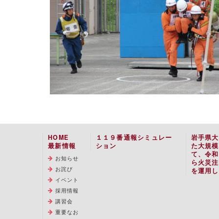
HOME
１１９番通報シミュレー
岩手県大
最新情報
ション
た大規模
て、令和
お知らせ
ら火災注
お詫び
を運用し
イベント
採用情報
講習会
重要なお