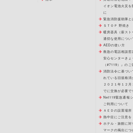
イオン電池火災を
に
緊急消防援助隊と
ＳＴＯＰ 野焼き
暖房器具（薪スト
適切な使用につい
AEDの使い方
救急の電話相談窓
安心センターきょ
（#7119）』のご
消防法令に基づい
れている旧規格消
２０２１年１２月
でに交換が必要で
Net119緊急通
ご利用について
ＡＥＤの設置場所
熱中症にご注意を
ホテル・旅館に対
マークの掲出につ