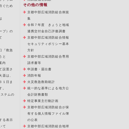
その他の情報
防ぐため
京都中部広域消防組合例規
は
集
令和７年度 きょうと地域
ーブ）の
連携交付金自己評価調書
て
京都中部広域消防組合情報
セキュリティポリシー基本
口『救急
方針
うと
京都中部広域消防組合専用
案内
請求書等
て設置さ
申請書・届出書
火器は、
消防年報
３１日ま
火災救急救助統計
す。
統一的な基準による地方公
報システムの
会計財務書類
特定事業主行動計画
京都中部広域消防組合が保
有する個人情報ファイル簿
する表示
の公表
いて
京都中部広域消防組合地球