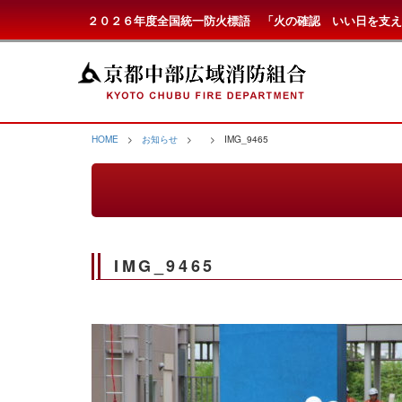
２０２６年度全国統一防火標語 「火の確認 いい日を支え
HOME
>
お知らせ
>
> IMG_9465
IMG_9465