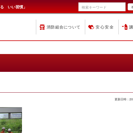
る いい習慣」
消防組合について
安心安全
更新日時：20