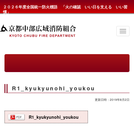
２０２６年度全国統一防火標語 「火の確認 いい日を支える いい習
慣」
京
都
中
部
広
域
消
防
組
合
の
R1_kyukyunohi_youkou
メ
ニ
ュ
更新日時：2019年8月2日
ー
R1_kyukyunohi_youkou