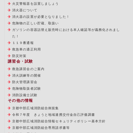
火災警報器を設置しましょう
消火器について
消火器の設置が必要となりました！
危険物の正しい貯蔵、取扱い
ガソリンの容器詰替え販売時における本人確認等が義務化されまし
た！
１１９番通報
救急車の適正利用
防災対策
講習会・試験
救急講習会のご案内
消火訓練等の開催
防火管理講習会
危険物取扱者試験
消防設備士試験
その他の情報
京都中部広域消防組合例規集
令和７年度 きょうと地域連携交付金自己評価調書
京都中部広域消防組合情報セキュリティポリシー基本方針
京都中部広域消防組合専用請求書等