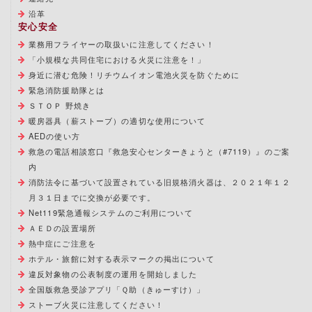
沿革
安心安全
業務用フライヤーの取扱いに注意してください！
「小規模な共同住宅における火災に注意を！」
身近に潜む危険！リチウムイオン電池火災を防ぐために
緊急消防援助隊とは
ＳＴＯＰ 野焼き
暖房器具（薪ストーブ）の適切な使用について
AEDの使い方
救急の電話相談窓口『救急安心センターきょうと（#7119）』のご案
内
消防法令に基づいて設置されている旧規格消火器は、２０２１年１２
月３１日までに交換が必要です。
Net119緊急通報システムのご利用について
ＡＥＤの設置場所
熱中症にご注意を
ホテル・旅館に対する表示マークの掲出について
違反対象物の公表制度の運用を開始しました
全国版救急受診アプリ「Ｑ助（きゅーすけ）」
ストーブ火災に注意してください！