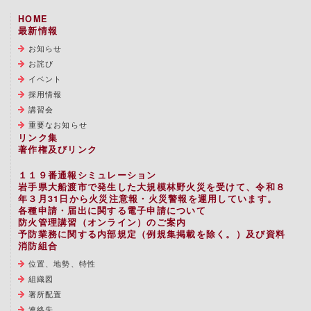
HOME
最新情報
お知らせ
お詫び
イベント
採用情報
講習会
重要なお知らせ
リンク集
著作権及びリンク
１１９番通報シミュレーション
岩手県大船渡市で発生した大規模林野火災を受けて、令和８
年３月31日から火災注意報・火災警報を運用しています。
各種申請・届出に関する電子申請について
防火管理講習（オンライン）のご案内
予防業務に関する内部規定（例規集掲載を除く。）及び資料
消防組合
位置、地勢、特性
組織図
署所配置
連絡先