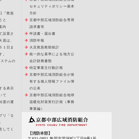
セキュリティポリシー基本
口『救急
方針
うと
京都中部広域消防組合専用
案内
請求書等
て設置さ
申請書・届出書
火器は、
消防年報
３１日ま
火災救急救助統計
す。
統一的な基準による地方公
報システムの
会計財務書類
特定事業主行動計画
京都中部広域消防組合が保
有する個人情報ファイル簿
する表示
の公表
いて
京都中部広域消防組合地球
制度の運
温暖化対策実行計画（事務
事業編）
プリ「Ｑ
」
意してく
【消防本部】
〒621-0851 亀岡市荒塚町1丁目9番1号