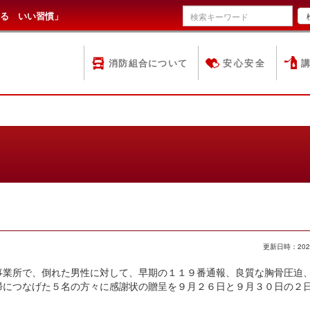
る いい習慣」
消防組合について
安心安全
更新日時：202
業所で、倒れた男性に対して、早期の１１９番通報、良質な胸骨圧迫
帰につなげた５名の方々に感謝状の贈呈を９月２６日と９月３０日の２