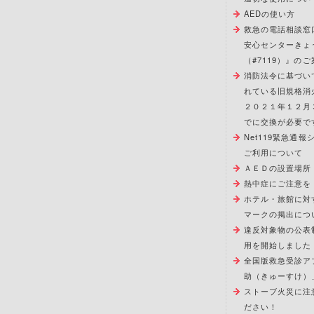
AEDの使い方
救急の電話相談窓
安心センターきょ
（#7119）』のご
消防法令に基づい
れている旧規格消
２０２１年１２月
でに交換が必要で
Net119緊急通
ご利用について
ＡＥＤの設置場所
熱中症にご注意を
ホテル・旅館に対
マークの掲出につ
違反対象物の公表
用を開始しました
全国版救急受診ア
助（きゅーすけ）
ストーブ火災に注
ださい！