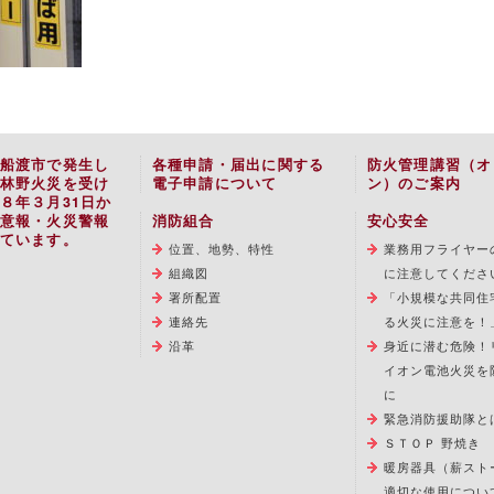
船渡市で発生し
各種申請・届出に関する
防火管理講習（オ
林野火災を受け
電子申請について
ン）のご案内
８年３月31日か
意報・火災警報
消防組合
安心安全
ています。
位置、地勢、特性
業務用フライヤー
組織図
に注意してくださ
署所配置
「小規模な共同住
連絡先
る火災に注意を！
沿革
身近に潜む危険！
イオン電池火災を
に
緊急消防援助隊と
ＳＴＯＰ 野焼き
暖房器具（薪スト
適切な使用につい