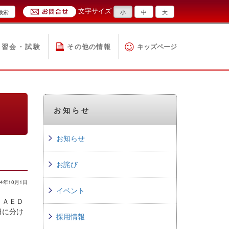
文字サイズ
検索
小
中
大
講習会・試験
その他の情報
キッズページ
お知らせ
お知らせ
お詫び
4年10月1日
イベント
、ＡＥＤ
日に分け
採用情報