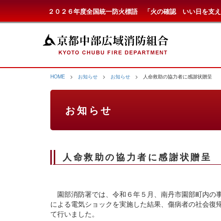
２０２６年度全国統一防火標語 「火の確認 いい日を支え
HOME
>
お知らせ
>
お知らせ
> 人命救助の協力者に感謝状贈呈
お知らせ
人命救助の協力者に感謝状贈呈
園部消防署では、令和６年５月、南丹市園部町内の事
による電気ショックを実施した結果、傷病者の社会復
て行いました。