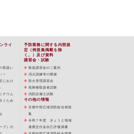
ンライ
予防業務に関する内部規
定（例規集掲載を除
く。）及び資料
講習会・試験
の取扱い
救急講習会のご案内
い！
消火訓練等の開催
宅におけ
防火管理講習会
」
危険物取扱者試験
リチウム
消防設備士試験
その他の情報
防ぐため
京都中部広域消防組合例規
は
集
令和７年度 きょうと地域
ーブ）の
連携交付金自己評価調書
て
京都中部広域消防組合情報