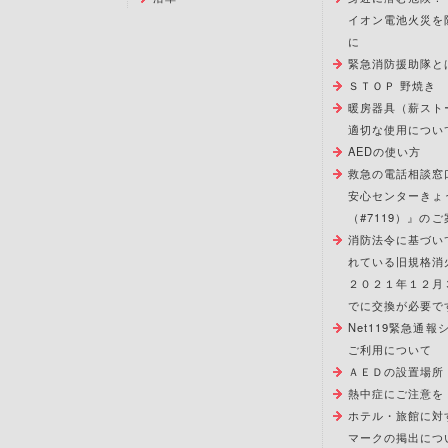
イオン電池火災を
に
緊急消防援助隊と
ＳＴＯＰ 野焼き
暖房器具（薪スト
適切な使用につい
AEDの使い方
救急の電話相談窓
安心センターきょ
（#7119）』のご
消防法令に基づい
れている旧規格消
２０２１年１２月
でに交換が必要で
Net119緊急通
ご利用について
ＡＥＤの設置場所
熱中症にご注意を
ホテル・旅館に対
マークの掲出につ