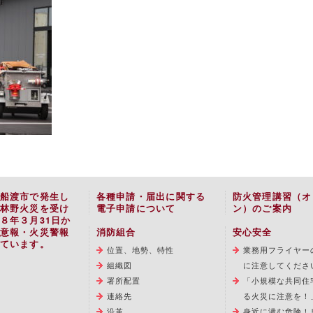
船渡市で発生し
各種申請・届出に関する
防火管理講習（オ
林野火災を受け
電子申請について
ン）のご案内
８年３月31日か
意報・火災警報
消防組合
安心安全
ています。
位置、地勢、特性
業務用フライヤー
組織図
に注意してくださ
署所配置
「小規模な共同住
連絡先
る火災に注意を！
沿革
身近に潜む危険！