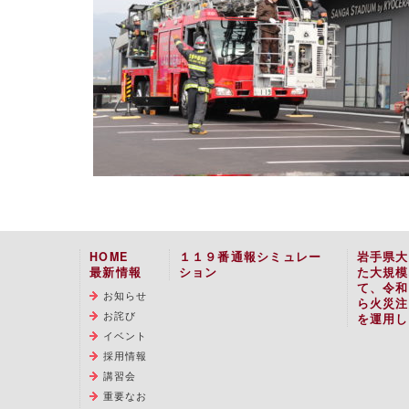
HOME
１１９番通報シミュレー
岩手県大
最新情報
ション
た大規模
て、令和
お知らせ
ら火災注
お詫び
を運用し
イベント
採用情報
講習会
重要なお