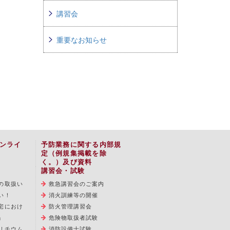
講習会
重要なお知らせ
ンライ
予防業務に関する内部規
定（例規集掲載を除
く。）及び資料
講習会・試験
の取扱い
救急講習会のご案内
い！
消火訓練等の開催
宅におけ
防火管理講習会
」
危険物取扱者試験
リチウム
消防設備士試験