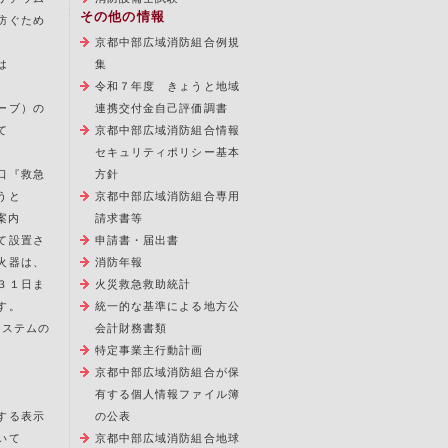
その他の情報
防ぐため
京都中部広域消防組合例規
は
集
令和７年度 きょうと地域
ーブ）の
連携交付金自己評価調書
て
京都中部広域消防組合情報
セキュリティポリシー基本
口『救急
方針
うと
京都中部広域消防組合専用
案内
請求書等
て設置さ
申請書・届出書
火器は、
消防年報
３１日ま
火災救急救助統計
す。
統一的な基準による地方公
報システムの
会計財務書類
特定事業主行動計画
京都中部広域消防組合が保
有する個人情報ファイル簿
する表示
の公表
いて
京都中部広域消防組合地球