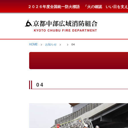
２０２６年度全国統一防火標語 「火の確認 いい日を支え
HOME
>
お知らせ
>
> 04
04