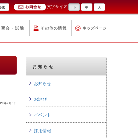
文字サイズ
検索
小
中
大
講習会・試験
その他の情報
キッズページ
お知らせ
お知らせ
お詫び
20年2月5日
イベント
採用情報