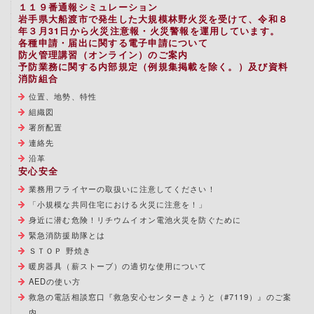
１１９番通報シミュレーション
岩手県大船渡市で発生した大規模林野火災を受けて、令和８
年３月31日から火災注意報・火災警報を運用しています。
各種申請・届出に関する電子申請について
防火管理講習（オンライン）のご案内
予防業務に関する内部規定（例規集掲載を除く。）及び資料
消防組合
位置、地勢、特性
組織図
署所配置
連絡先
沿革
安心安全
業務用フライヤーの取扱いに注意してください！
「小規模な共同住宅における火災に注意を！」
身近に潜む危険！リチウムイオン電池火災を防ぐために
緊急消防援助隊とは
ＳＴＯＰ 野焼き
暖房器具（薪ストーブ）の適切な使用について
AEDの使い方
救急の電話相談窓口『救急安心センターきょうと（#7119）』のご案
内