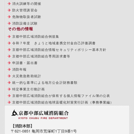
消火訓練等の開催
防火管理講習会
危険物取扱者試験
消防設備士試験
その他の情報
京都中部広域消防組合例規集
令和７年度 きょうと地域連携交付金自己評価調書
京都中部広域消防組合情報セキュリティポリシー基本方針
京都中部広域消防組合専用請求書等
申請書・届出書
消防年報
火災救急救助統計
統一的な基準による地方公会計財務書類
特定事業主行動計画
京都中部広域消防組合が保有する個人情報ファイル簿の公表
京都中部広域消防組合地球温暖化対策実行計画（事務事業編）
【消防本部】
〒621-0851 亀岡市荒塚町1丁目9番1号