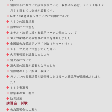
消防法令に基づいて設置されている旧規格消火器は、２０２１年１２
月３１日までに交換が必要です。
Net119緊急通報システムのご利用について
ＡＥＤの設置場所
熱中症にご注意を
ホテル・旅館に対する表示マークの掲出について
違反対象物の公表制度の運用を開始しました
全国版救急受診アプリ「Ｑ助（きゅーすけ）」
ストーブ火災に注意してください！
火災警報器を設置しましょう
消火器について
消火器の設置が必要となりました！
危険物の正しい貯蔵、取扱い
ガソリンの容器詰替え販売時における本人確認等が義務化されまし
た！
１１９番通報
救急車の適正利用
防災対策
講習会・試験
救急講習会のご案内