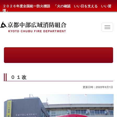
２０２６年度全国統一防火標語 「火の確認 いい日を支える いい習
慣」
京
都
中
部
広
域
消
防
組
合
の
０１改
メ
ニ
ュ
更新日時：2022年3月1日
ー