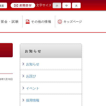
文字サイズ
検索
小
中
大
講習会・試験
その他の情報
キッズページ
お知らせ
お知らせ
お詫び
0年1月10日
イベント
採用情報