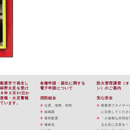
船渡市で発生し
各種申請・届出に関する
防火管理講習（オ
林野火災を受け
電子申請について
ン）のご案内
８年３月31日か
意報・火災警報
消防組合
安心安全
ています。
位置、地勢、特性
業務用フライヤー
組織図
に注意してくださ
署所配置
「小規模な共同住
連絡先
る火災に注意を！