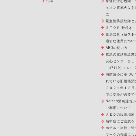
沿革
身近に潜む危険！
イオン電池火災を
に
緊急消防援助隊と
ＳＴＯＰ 野焼き
暖房器具（薪スト
適切な使用につい
AEDの使い方
救急の電話相談窓
安心センターきょ
（#7119）』のご
消防法令に基づい
れている旧規格消
２０２１年１２月
でに交換が必要で
Net119緊急通
ご利用について
ＡＥＤの設置場所
熱中症にご注意を
ホテル・旅館に対
マークの掲出につ