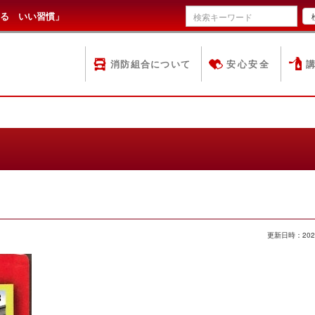
る いい習慣」
消防組合について
安心安全
更新日時：202