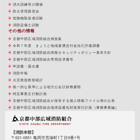
消火訓練等の開催
防火管理講習会
危険物取扱者試験
消防設備士試験
その他の情報
京都中部広域消防組合例規集
令和７年度 きょうと地域連携交付金自己評価調書
京都中部広域消防組合情報セキュリティポリシー基本方針
京都中部広域消防組合専用請求書等
申請書・届出書
消防年報
火災救急救助統計
統一的な基準による地方公会計財務書類
特定事業主行動計画
京都中部広域消防組合が保有する個人情報ファイル簿の公表
京都中部広域消防組合地球温暖化対策実行計画（事務事業編）
【消防本部】
〒621-0851 亀岡市荒塚町1丁目9番1号