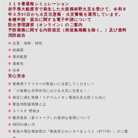
１１９番通報シミュレーション
岩手県大船渡市で発生した大規模林野火災を受けて、令和８
年３月31日から火災注意報・火災警報を運用しています。
各種申請・届出に関する電子申請について
防火管理講習（オンライン）のご案内
予防業務に関する内部規定（例規集掲載を除く。）及び資料
消防組合
位置、地勢、特性
組織図
署所配置
連絡先
沿革
安心安全
業務用フライヤーの取扱いに注意してください！
「小規模な共同住宅における火災に注意を！」
身近に潜む危険！リチウムイオン電池火災を防ぐために
緊急消防援助隊とは
ＳＴＯＰ 野焼き
暖房器具（薪ストーブ）の適切な使用について
AEDの使い方
救急の電話相談窓口『救急安心センターきょうと（#7119）』のご案
内