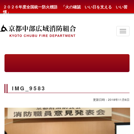
２０２６年度全国統一防火標語 「火の確認 いい日を支える いい習
慣」
京
都
中
部
広
域
消
防
組
合
の
IMG_9583
メ
ニ
ュ
更新日時：2018年11月6日
ー