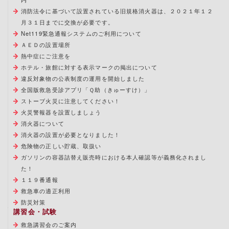
消防法令に基づいて設置されている旧規格消火器は、２０２１年１２
月３１日までに交換が必要です。
Net119緊急通報システムのご利用について
ＡＥＤの設置場所
熱中症にご注意を
ホテル・旅館に対する表示マークの掲出について
違反対象物の公表制度の運用を開始しました
全国版救急受診アプリ「Ｑ助（きゅーすけ）」
ストーブ火災に注意してください！
火災警報器を設置しましょう
消火器について
消火器の設置が必要となりました！
危険物の正しい貯蔵、取扱い
ガソリンの容器詰替え販売時における本人確認等が義務化されまし
た！
１１９番通報
救急車の適正利用
防災対策
講習会・試験
救急講習会のご案内