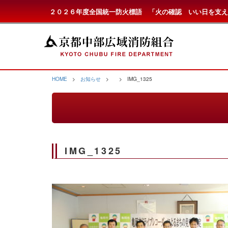
２０２６年度全国統一防火標語 「火の確認 いい日を支え
HOME
>
お知らせ
>
> IMG_1325
IMG_1325