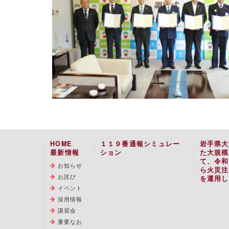
HOME
１１９番通報シミュレー
岩手県大
最新情報
ション
た大規模
て、令和
お知らせ
ら火災注
お詫び
を運用し
イベント
採用情報
講習会
重要なお