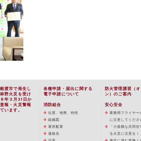
船渡市で発生し
各種申請・届出に関する
防火管理講習（オ
林野火災を受け
電子申請について
ン）のご案内
８年３月31日か
意報・火災警報
消防組合
安心安全
ています。
位置、地勢、特性
業務用フライヤー
組織図
に注意してくださ
署所配置
「小規模な共同住
連絡先
る火災に注意を！
沿革
身近に潜む危険！