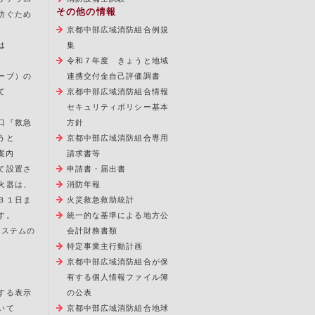
その他の情報
防ぐため
京都中部広域消防組合例規
は
集
令和７年度 きょうと地域
ーブ）の
連携交付金自己評価調書
て
京都中部広域消防組合情報
セキュリティポリシー基本
口『救急
方針
うと
京都中部広域消防組合専用
案内
請求書等
て設置さ
申請書・届出書
火器は、
消防年報
３１日ま
火災救急救助統計
す。
統一的な基準による地方公
報システムの
会計財務書類
特定事業主行動計画
京都中部広域消防組合が保
有する個人情報ファイル簿
する表示
の公表
いて
京都中部広域消防組合地球