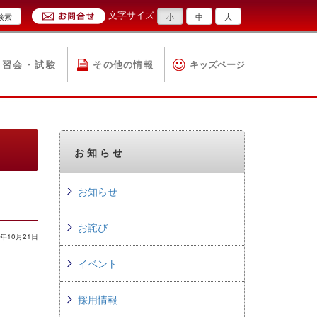
文字サイズ
検索
小
中
大
講習会・試験
その他の情報
キッズページ
お知らせ
お知らせ
お詫び
年10月21日
イベント
採用情報