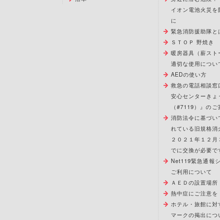
イオン電池火災を
に
緊急消防援助隊と
ＳＴＯＰ 野焼き
暖房器具（薪スト
適切な使用につい
AEDの使い方
救急の電話相談窓
安心センターきょ
（#7119）』のご
消防法令に基づい
れている旧規格消
２０２１年１２月
でに交換が必要で
Net119緊急通
ご利用について
ＡＥＤの設置場所
熱中症にご注意を
ホテル・旅館に対
マークの掲出につ