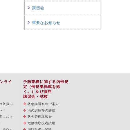
講習会
重要なお知らせ
ンライ
予防業務に関する内部規
定（例規集掲載を除
く。）及び資料
講習会・試験
の取扱い
救急講習会のご案内
い！
消火訓練等の開催
宅におけ
防火管理講習会
」
危険物取扱者試験
リチウム
消防設備士試験