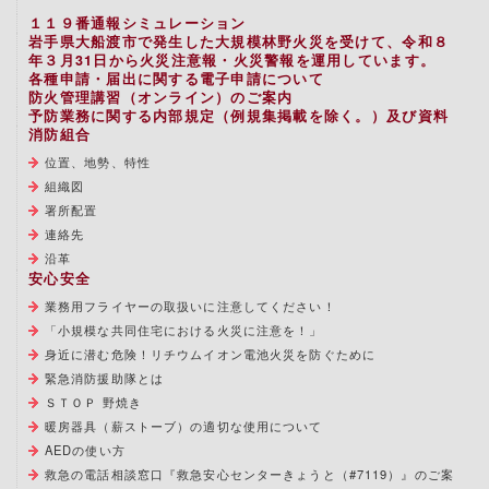
１１９番通報シミュレーション
岩手県大船渡市で発生した大規模林野火災を受けて、令和８
年３月31日から火災注意報・火災警報を運用しています。
各種申請・届出に関する電子申請について
防火管理講習（オンライン）のご案内
予防業務に関する内部規定（例規集掲載を除く。）及び資料
消防組合
位置、地勢、特性
組織図
署所配置
連絡先
沿革
安心安全
業務用フライヤーの取扱いに注意してください！
「小規模な共同住宅における火災に注意を！」
身近に潜む危険！リチウムイオン電池火災を防ぐために
緊急消防援助隊とは
ＳＴＯＰ 野焼き
暖房器具（薪ストーブ）の適切な使用について
AEDの使い方
救急の電話相談窓口『救急安心センターきょうと（#7119）』のご案