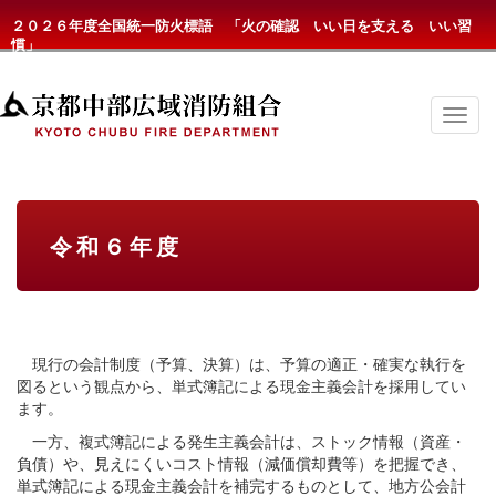
２０２６年度全国統一防火標語 「火の確認 いい日を支える いい習
慣」
京
都
中
部
広
域
消
令和６年度
防
組
合
の
メ
ニ
ュ
現行の会計制度（予算、決算）は、予算の適正・確実な執行を
ー
図るという観点から、単式簿記による現金主義会計を採用してい
ます。
一方、複式簿記による発生主義会計は、ストック情報（資産・
負債）や、見えにくいコスト情報（減価償却費等）を把握でき、
単式簿記による現金主義会計を補完するものとして、地方公会計