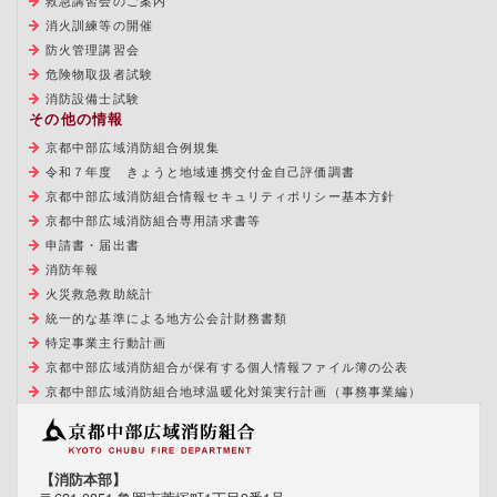
救急講習会のご案内
消火訓練等の開催
防火管理講習会
危険物取扱者試験
消防設備士試験
その他の情報
京都中部広域消防組合例規集
令和７年度 きょうと地域連携交付金自己評価調書
京都中部広域消防組合情報セキュリティポリシー基本方針
京都中部広域消防組合専用請求書等
申請書・届出書
消防年報
火災救急救助統計
統一的な基準による地方公会計財務書類
特定事業主行動計画
京都中部広域消防組合が保有する個人情報ファイル簿の公表
京都中部広域消防組合地球温暖化対策実行計画（事務事業編）
【消防本部】