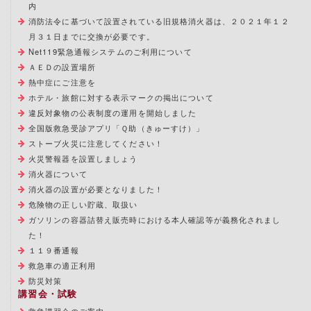
内
消防法令に基づいて設置されている旧規格消火器は、２０２１年１２
月３１日までに交換が必要です。
Net119緊急通報システムのご利用について
ＡＥＤの設置場所
熱中症にご注意を
ホテル・旅館に対する表示マークの掲出について
違反対象物の公表制度の運用を開始しました
全国版救急受診アプリ「Ｑ助（きゅーすけ）」
ストーブ火災に注意してください！
火災警報器を設置しましょう
消火器について
消火器の設置が必要となりました！
危険物の正しい貯蔵、取扱い
ガソリンの容器詰替え販売時における本人確認等が義務化されまし
た！
１１９番通報
救急車の適正利用
防災対策
講習会・試験