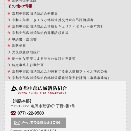
消防設備士試験
その他の情報
京都中部広域消防組合例規集
令和７年度 きょうと地域連携交付金自己評価調書
京都中部広域消防組合情報セキュリティポリシー基本方針
京都中部広域消防組合専用請求書等
申請書・届出書
消防年報
火災救急救助統計
統一的な基準による地方公会計財務書類
特定事業主行動計画
京都中部広域消防組合が保有する個人情報ファイル簿の公表
京都中部広域消防組合地球温暖化対策実行計画（事務事業編）
【消防本部】
〒621-0851 亀岡市荒塚町1丁目9番1号
0771-22-9580
Copyright(c) KYOTO-CHUBU FIRE