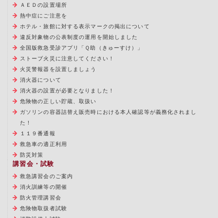
ＡＥＤの設置場所
熱中症にご注意を
ホテル・旅館に対する表示マークの掲出について
違反対象物の公表制度の運用を開始しました
全国版救急受診アプリ「Ｑ助（きゅーすけ）」
ストーブ火災に注意してください！
火災警報器を設置しましょう
消火器について
消火器の設置が必要となりました！
危険物の正しい貯蔵、取扱い
ガソリンの容器詰替え販売時における本人確認等が義務化されまし
た！
１１９番通報
救急車の適正利用
防災対策
講習会・試験
救急講習会のご案内
消火訓練等の開催
防火管理講習会
危険物取扱者試験