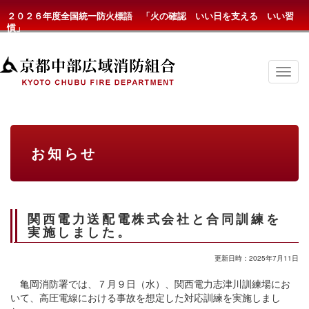
２０２６年度全国統一防火標語 「火の確認 いい日を支える いい習
慣」
京
都
中
部
広
域
消
お知らせ
防
組
合
の
メ
ニ
関西電力送配電株式会社と合同訓練を
ュ
実施しました。
ー
更新日時：2025年7月11日
亀岡消防署では、７月９日（水）、関西電力志津川訓練場にお
いて、高圧電線における事故を想定した対応訓練を実施しまし