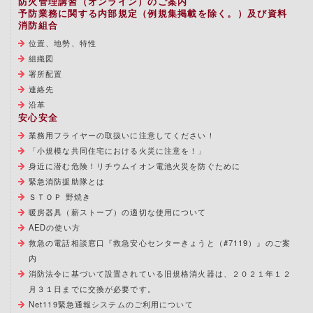
防火管理講習（オンライン）のご案内
予防業務に関する内部規定（例規集掲載を除く。）及び資料
消防組合
位置、地勢、特性
組織図
署所配置
連絡先
沿革
安心安全
業務用フライヤーの取扱いに注意してください！
「小規模な共同住宅における火災に注意を！」
身近に潜む危険！リチウムイオン電池火災を防ぐために
緊急消防援助隊とは
ＳＴＯＰ 野焼き
暖房器具（薪ストーブ）の適切な使用について
AEDの使い方
救急の電話相談窓口『救急安心センターきょうと（#7119）』のご案
内
消防法令に基づいて設置されている旧規格消火器は、２０２１年１２
月３１日までに交換が必要です。
Net119緊急通報システムのご利用について