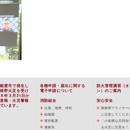
船渡市で発生し
各種申請・届出に関する
防火管理講習（オ
林野火災を受け
電子申請について
ン）のご案内
８年３月31日か
意報・火災警報
消防組合
安心安全
ています。
位置、地勢、特性
業務用フライヤー
組織図
に注意してくださ
署所配置
「小規模な共同住
連絡先
る火災に注意を！