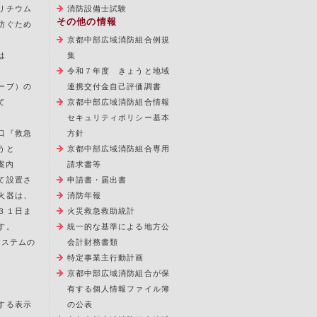
リチウム
消防設備士試験
その他の情報
防ぐため
京都中部広域消防組合例規
は
集
令和７年度 きょうと地域
ーブ）の
連携交付金自己評価調書
て
京都中部広域消防組合情報
セキュリティポリシー基本
口『救急
方針
うと
京都中部広域消防組合専用
案内
請求書等
て設置さ
申請書・届出書
火器は、
消防年報
３１日ま
火災救急救助統計
す。
統一的な基準による地方公
報システムの
会計財務書類
特定事業主行動計画
京都中部広域消防組合が保
有する個人情報ファイル簿
する表示
の公表