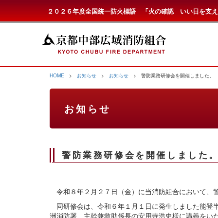
２０２６年度全国統一防火標語 「火の確認 いい日を支え
HOME
>
お知らせ
>
お知らせ
> 警防業務研修会を開催しました。
お知らせ
警防業務研修会を開催しました
令和８年２月２７日（金）に当消防組合において、警
同研修会は、令和６年１月１日に発生しました能登半
洲消防署 主幹兼救助係長の安用寺浩史様に講義をい