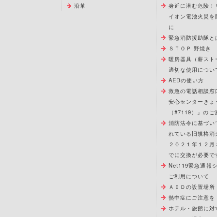
沿革
身近に潜む危険！
イオン電池火災を
に
緊急消防援助隊と
ＳＴＯＰ 野焼き
暖房器具（薪スト
適切な使用につい
AEDの使い方
救急の電話相談窓
安心センターきょ
（#7119）』のご
消防法令に基づい
れている旧規格消
２０２１年１２月
でに交換が必要で
Net119緊急通
ご利用について
ＡＥＤの設置場所
熱中症にご注意を
ホテル・旅館に対