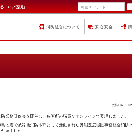
る いい習慣」
消防組合について
安心安全
。
更新日時：202
防業務研修会を開催し、各署所の職員がオンラインで受講しました。
島地震で被災地消防本部として活動された奥能登広域圏事務組合消防
ただきました。