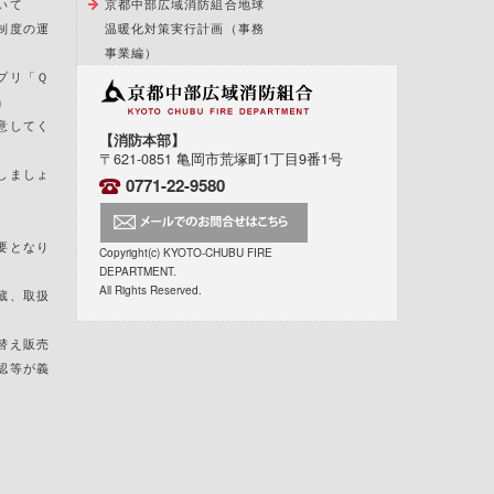
いて
京都中部広域消防組合地球
制度の運
温暖化対策実行計画（事務
事業編）
プリ「Ｑ
」
意してく
【消防本部】
〒621-0851 亀岡市荒塚町1丁目9番1号
しましょ
0771-22-9580
要となり
Copyright(c) KYOTO-CHUBU FIRE
DEPARTMENT.
All Rights Reserved.
蔵、取扱
替え販売
認等が義