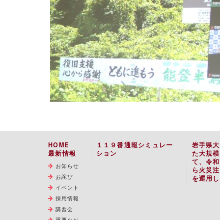
HOME
１１９番通報シミュレー
岩手県大
最新情報
ション
た大規模
て、令和
お知らせ
ら火災注
お詫び
を運用し
イベント
採用情報
講習会
重要なお