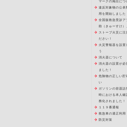
マークの掲出につ
違反対象物の公表
用を開始しました
全国版救急受診ア
助（きゅーすけ）
ストーブ火災に注
ださい！
火災警報器を設置
う
消火器について
消火器の設置が必
ました！
危険物の正しい貯
い
ガソリンの容器詰
時における本人確
務化されました！
１１９番通報
救急車の適正利用
防災対策