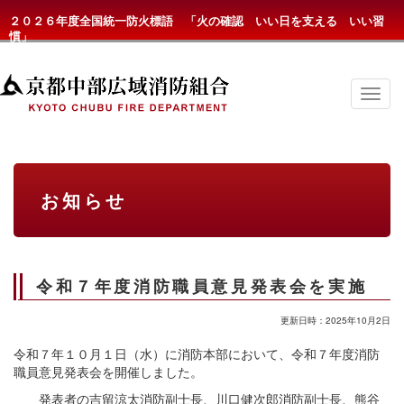
２０２６年度全国統一防火標語 「火の確認 いい日を支える いい習
慣」
京
都
中
部
広
域
消
お知らせ
防
組
合
の
メ
ニ
令和７年度消防職員意見発表会を実施
ュ
ー
更新日時：2025年10月2日
令和７年１０月１日（水）に消防本部において、令和７年度消防
職員意見発表会を開催しました。
発表者の吉留涼太消防副士長、川口健次郎消防副士長、熊谷