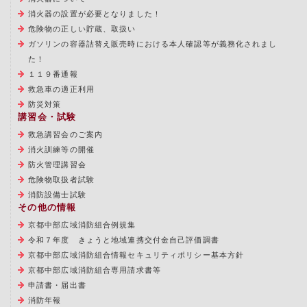
消火器の設置が必要となりました！
危険物の正しい貯蔵、取扱い
ガソリンの容器詰替え販売時における本人確認等が義務化されまし
た！
１１９番通報
救急車の適正利用
防災対策
講習会・試験
救急講習会のご案内
消火訓練等の開催
防火管理講習会
危険物取扱者試験
消防設備士試験
その他の情報
京都中部広域消防組合例規集
令和７年度 きょうと地域連携交付金自己評価調書
京都中部広域消防組合情報セキュリティポリシー基本方針
京都中部広域消防組合専用請求書等
申請書・届出書
消防年報