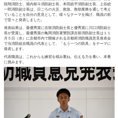
陸翔消防士、堀内裕斗消防副士長、本田皓平消防副士長、上谷総
一郎消防副士長は、日ごろの火災、救急、救助業務を通して考え
ていることを自分の意見として、様々なテーマを掲げ、職員の前
で堂々と発表しました。
発表結果は、最優秀賞に吉留消防副士長と優秀賞に川口消防副士
長が受賞し、最優秀賞の亀岡消防署警防課吉留消防副士長は１１
月５日（水）に京都市内で開催される京都府消防職員意見発表会
で当消防組合職員の代表として、「もう一つの防具」をテーマに
発表します。
代表職員は、これからも練習を積み重ね、伝える力を養い、本番
に挑みます。