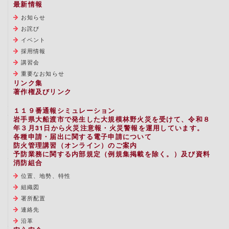
最新情報
お知らせ
お詫び
イベント
採用情報
講習会
重要なお知らせ
リンク集
著作権及びリンク
１１９番通報シミュレーション
岩手県大船渡市で発生した大規模林野火災を受けて、令和８
年３月31日から火災注意報・火災警報を運用しています。
各種申請・届出に関する電子申請について
防火管理講習（オンライン）のご案内
予防業務に関する内部規定（例規集掲載を除く。）及び資料
消防組合
位置、地勢、特性
組織図
署所配置
連絡先
沿革