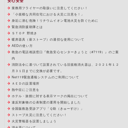
安心安全
業務用フライヤーの取扱いに注意してください！
「小規模な共同住宅における火災に注意を！」
身近に潜む危険！リチウムイオン電池火災を防ぐために
緊急消防援助隊とは
ＳＴＯＰ 野焼き
暖房器具（薪ストーブ）の適切な使用について
AEDの使い方
救急の電話相談窓口『救急安心センターきょうと（#7119）』のご案
内
消防法令に基づいて設置されている旧規格消火器は、２０２１年１２
月３１日までに交換が必要です。
Net119緊急通報システムのご利用について
ＡＥＤの設置場所
熱中症にご注意を
ホテル・旅館に対する表示マークの掲出について
違反対象物の公表制度の運用を開始しました
全国版救急受診アプリ「Ｑ助（きゅーすけ）」
ストーブ火災に注意してください！
火災警報器を設置しましょう
消火器について