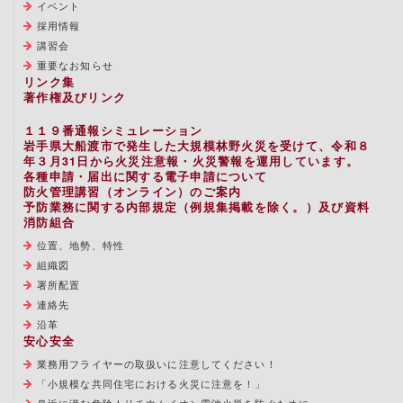
イベント
採用情報
講習会
重要なお知らせ
リンク集
著作権及びリンク
１１９番通報シミュレーション
岩手県大船渡市で発生した大規模林野火災を受けて、令和８
年３月31日から火災注意報・火災警報を運用しています。
各種申請・届出に関する電子申請について
防火管理講習（オンライン）のご案内
予防業務に関する内部規定（例規集掲載を除く。）及び資料
消防組合
位置、地勢、特性
組織図
署所配置
連絡先
沿革
安心安全
業務用フライヤーの取扱いに注意してください！
「小規模な共同住宅における火災に注意を！」