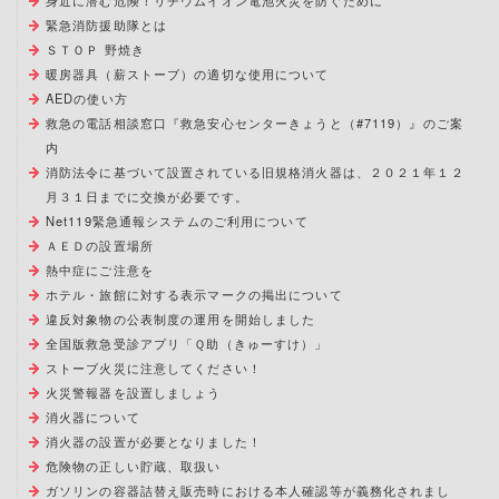
身近に潜む危険！リチウムイオン電池火災を防ぐために
緊急消防援助隊とは
ＳＴＯＰ 野焼き
暖房器具（薪ストーブ）の適切な使用について
AEDの使い方
救急の電話相談窓口『救急安心センターきょうと（#7119）』のご案
内
消防法令に基づいて設置されている旧規格消火器は、２０２１年１２
月３１日までに交換が必要です。
Net119緊急通報システムのご利用について
ＡＥＤの設置場所
熱中症にご注意を
ホテル・旅館に対する表示マークの掲出について
違反対象物の公表制度の運用を開始しました
全国版救急受診アプリ「Ｑ助（きゅーすけ）」
ストーブ火災に注意してください！
火災警報器を設置しましょう
消火器について
消火器の設置が必要となりました！
危険物の正しい貯蔵、取扱い
ガソリンの容器詰替え販売時における本人確認等が義務化されまし