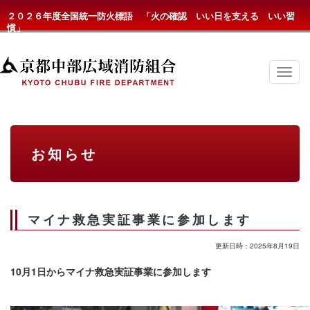
２０２６年度全国統一防火標語 「火の確認 いい日を支える いい習
慣」
京
都
中
部
広
域
消
お知らせ
防
組
合
の
メ
ニ
マイナ救急実証事業に参加します
ュ
ー
更新日時：2025年8月19日
10
月1日からマイナ救急実証事業に参加します