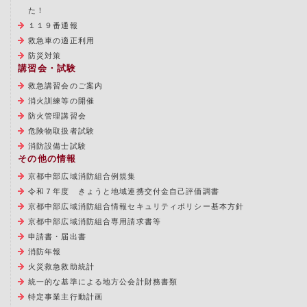
た！
１１９番通報
救急車の適正利用
防災対策
講習会・試験
救急講習会のご案内
消火訓練等の開催
防火管理講習会
危険物取扱者試験
消防設備士試験
その他の情報
京都中部広域消防組合例規集
令和７年度 きょうと地域連携交付金自己評価調書
京都中部広域消防組合情報セキュリティポリシー基本方針
京都中部広域消防組合専用請求書等
申請書・届出書
消防年報
火災救急救助統計
統一的な基準による地方公会計財務書類
特定事業主行動計画